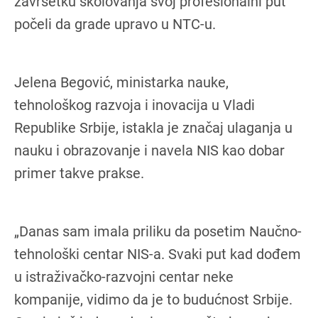
završetku školovanja svoj profesionalni put
počeli da grade upravo u NTC-u.
Jelena Begović, ministarka nauke,
tehnološkog razvoja i inovacija u Vladi
Republike Srbije, istakla je značaj ulaganja u
nauku i obrazovanje i navela NIS kao dobar
primer takve prakse.
„Danas sam imala priliku da posetim Naučno-
tehnološki centar NIS-a. Svaki put kad dođem
u istraživačko-razvojni centar neke
kompanije, vidimo da je to budućnost Srbije.