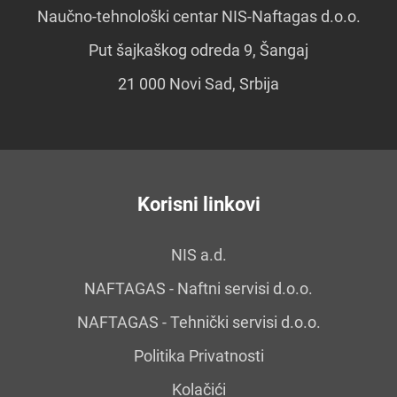
Naučno-tehnološki centar NIS-Naftagas d.o.o.
Put šajkaškog odreda 9, Šangaj
21 000 Novi Sad, Srbija
Korisni linkovi
NIS a.d.
NAFTAGAS - Naftni servisi d.o.o.
NAFTAGAS - Tehnički servisi d.o.o.
Politika Privatnosti
Kolačići