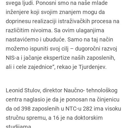
svega ljudi. Ponosni smo na naše mlade
inženjere koji svojim znanjem mogu da
doprinesu realizaciji istraživačkih procesa na
različitim nivoima. Sa ovim ulaganjima
nastavićemo i ubuduće. Samo na taj način
možemo ispuniti svoj cilj – dugoročni razvoj
NIS-a i jačanje ekspertize naših zaposlenih,
ali i cele zajednice“, rekao je Tjurdenjev.
Leonid Stulov, direktor Naučno- tehnološkog
centra naglasio je da je ponosan na činjenicu
da od 398 zaposlenih u NTC-u 282 ima visoku
stručnu spremu, a 16 je na doktorskim
studijama.