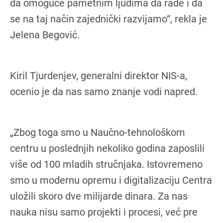
da omoguće pametnim ljudima da rade i da
se na taj način zajednički razvijamo“, rekla je
Jelena Begović.
Kiril Tjurdenjev, generalni direktor NIS-a,
ocenio je da nas samo znanje vodi napred.
„Zbog toga smo u Naučno-tehnološkom
centru u poslednjih nekoliko godina zaposlili
više od 100 mladih stručnjaka. Istovremeno
smo u modernu opremu i digitalizaciju Centra
uložili skoro dve milijarde dinara. Za nas
nauka nisu samo projekti i procesi, već pre