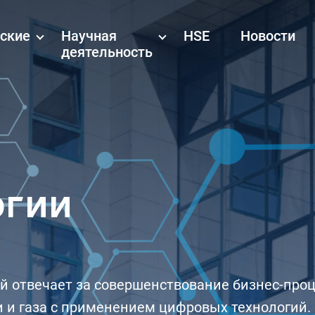
еские
Научная
HSE
Новости
деятельность
огии
й отвечает за совершенствование бизнес-проц
 и газа с применением цифровых технологий.