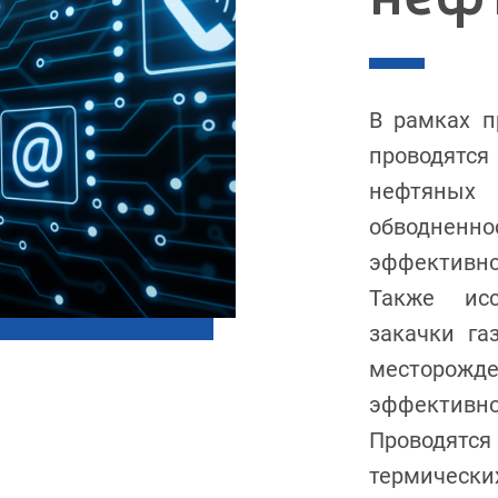
В рамках п
проводятс
нефтяных
обводне
эффективно
Также исс
закачки га
месторо
эффектив
Проводят
термиче