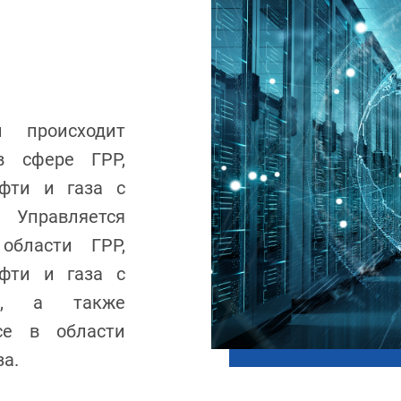
 происходит
 в сфере ГРР,
ефти и газа с
 Управляется
области ГРР,
ефти и газа с
ий, а также
ce в области
за.