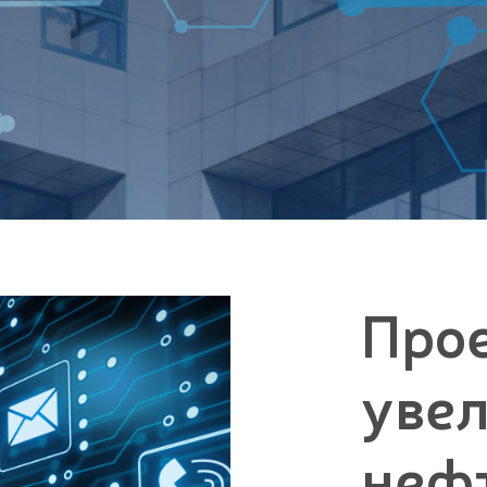
Про
уве
неф