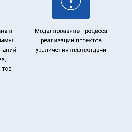
на и
Моделирование процесса
аммы
реализации проектов
таний
увеличения нефтеотдачи
за,
нтов