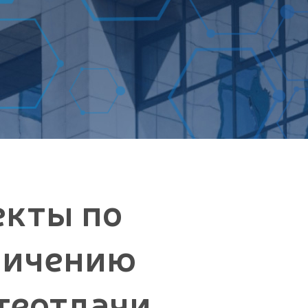
екты по
личению
теотдачи